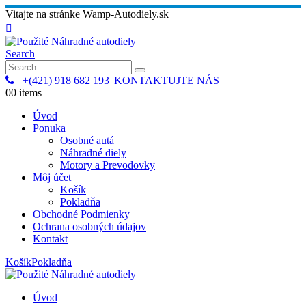
Vitajte na stránke Wamp-Autodiely.sk
Search
+(421) 918 682 193
|
KONTAKTUJTE NÁS
0
0 items
Úvod
Ponuka
Osobné autá
Náhradné diely
Motory a Prevodovky
Môj účet
Košík
Pokladňa
Obchodné Podmienky
Ochrana osobných údajov
Kontakt
Košík
Pokladňa
Úvod