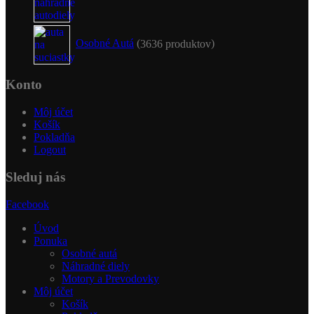
Osobné Autá
36
36 produktov
Konto
Môj účet
Košík
Pokladňa
Logout
Sleduj nás
Facebook
Úvod
Ponuka
Osobné autá
Náhradné diely
Motory a Prevodovky
Môj účet
Košík