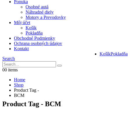
Ponuka
Osobné autá
Náhradné diely
Motory a Prevodovky
Môj účet
Košík
Pokladňa
Obchodné Podmienky
Ochrana osobných údajov
Kontakt
Košík
Pokladňa
Search
0
0 items
Home
Shop
Product Tag -
BCM
Product Tag - BCM