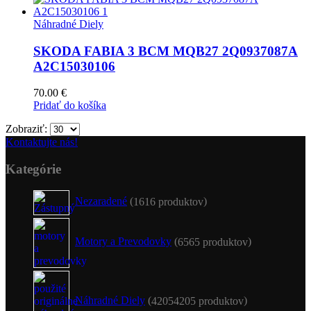
Náhradné Diely
SKODA FABIA 3 BCM MQB27 2Q0937087A
A2C15030106
70.00
€
Pridať do košíka
Zobraziť:
Kontaktujte nás!
Kategórie
Nezaradené
16
16 produktov
Motory a Prevodovky
65
65 produktov
Náhradné Diely
4205
4205 produktov