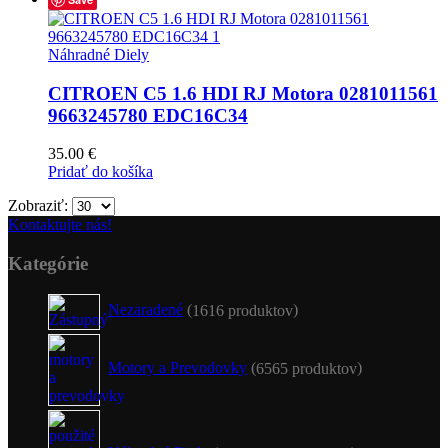
Náhradné Diely
CITROEN C5 1.6 HDI RJ Motora 0281011561
9663245780 EDC16C34
35.00
€
Pridať do košíka
Zobraziť:
Kontaktujte nás!
Kategórie
Nezaradené
16
16 produktov
Motory a Prevodovky
65
65 produktov