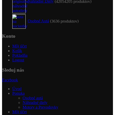
Náhradné Diely
4205
4205 produktov
Osobné Autá
36
36 produktov
Konto
Môj účet
Košík
Pokladňa
Logout
Sleduj nás
Facebook
Úvod
Ponuka
Osobné autá
Náhradné diely
Motory a Prevodovky
Môj účet