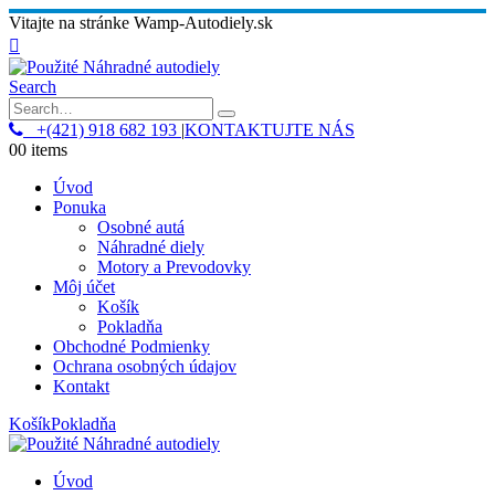
Vitajte na stránke Wamp-Autodiely.sk
Search
+(421) 918 682 193
|
KONTAKTUJTE NÁS
0
0 items
Úvod
Ponuka
Osobné autá
Náhradné diely
Motory a Prevodovky
Môj účet
Košík
Pokladňa
Obchodné Podmienky
Ochrana osobných údajov
Kontakt
Košík
Pokladňa
Úvod