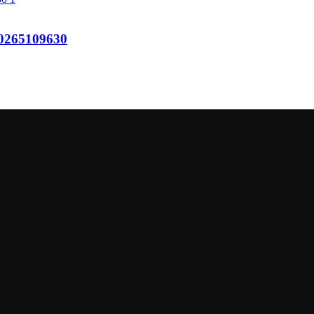
265109630
205
oduktov