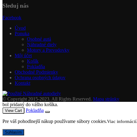
Sleduj nás
Facebook
Úvod
Ponuka
Osobné autá
Náhradné diely
Motory a Prevodovky
Môj účet
Košík
Pokladňa
Obchodné Podmienky
Ochrana osobných údajov
Kontakt
© Copyright 2015-2023. All Rights Reserved.
Mapa stránky
bol pridaný do vášho košíka.
Pokladňa
View Cart
Pre váš pohodlnejší nákup používame súbory cookies.
Viac informácií
Súhlasím