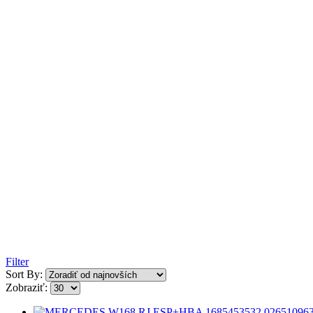
Filter
Sort By:
Zobraziť: