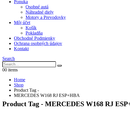
Ponuka
Osobné autá
Náhradné diely
Motory a Prevodovky
Môj účet
Košík
Pokladňa
Obchodné Podmienky
Ochrana osobných údajov
Kontakt
Search
0
0 items
Home
Shop
Product Tag -
MERCEDES W168 RJ ESP+HBA
Product Tag - MERCEDES W168 RJ ES