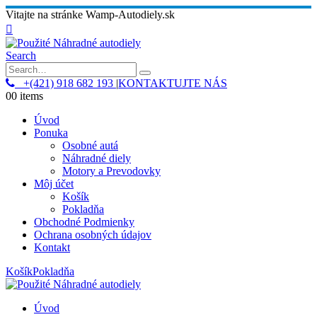
Vitajte na stránke Wamp-Autodiely.sk
Search
+(421) 918 682 193
|
KONTAKTUJTE NÁS
0
0 items
Úvod
Ponuka
Osobné autá
Náhradné diely
Motory a Prevodovky
Môj účet
Košík
Pokladňa
Obchodné Podmienky
Ochrana osobných údajov
Kontakt
Košík
Pokladňa
Úvod