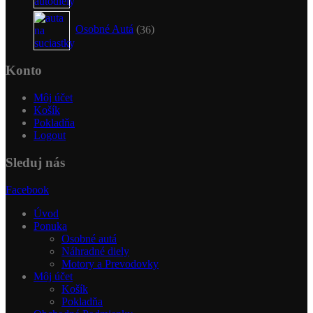
36
produktov
Osobné Autá
36
Konto
Môj účet
Košík
Pokladňa
Logout
Sleduj nás
Facebook
Úvod
Ponuka
Osobné autá
Náhradné diely
Motory a Prevodovky
Môj účet
Košík
Pokladňa