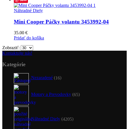
Náhradné Diely
Mini Cooper Páčky volantu 3453992-04
35.00
€
Pridať do košíka
Zobraziť:
Kontaktujte nás!
Kategórie
16
Nezaradené
16
produktov
65
produktov
Motory a Prevodovky
65
4205
produktov
Náhradné Diely
4205