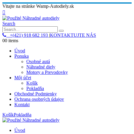
Vitajte na stránke Wamp-Autodiely.sk
Search
+(421) 918 682 193
|
KONTAKTUJTE NÁS
0
0 items
Úvod
Ponuka
Osobné autá
Náhradné diely
Motory a Prevodovky
Môj účet
Košík
Pokladňa
Obchodné Podmienky
Ochrana osobných údajov
Kontakt
Košík
Pokladňa
Úvod