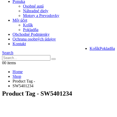
Ponuka
Osobné autá
Náhradné diely
Motory a Prevodovky
Môj účet
Košík
Pokladňa
Obchodné Podmienky
Ochrana osobných údajov
Kontakt
Košík
Pokladňa
Search
0
0 items
Home
Shop
Product Tag -
SW5401234
Product Tag - SW5401234