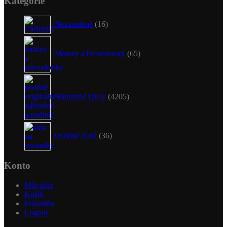
Kategórie
16
Nezaradené
16
produktov
65
produktov
Motory a Prevodovky
65
4205
produktov
Náhradné Diely
4205
36
produktov
Osobné Autá
36
Konto
Môj účet
Košík
Pokladňa
Logout