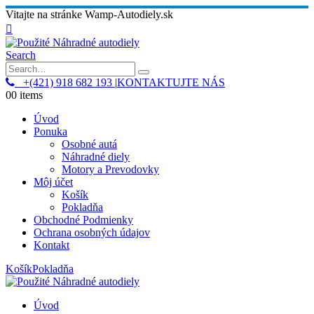
Vitajte na stránke Wamp-Autodiely.sk
Search
+(421) 918 682 193
|
KONTAKTUJTE NÁS
0
0 items
Úvod
Ponuka
Osobné autá
Náhradné diely
Motory a Prevodovky
Môj účet
Košík
Pokladňa
Obchodné Podmienky
Ochrana osobných údajov
Kontakt
Košík
Pokladňa
Úvod