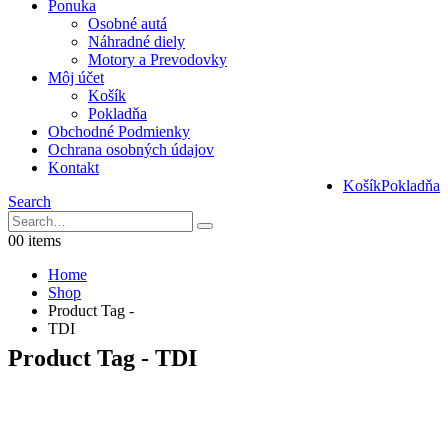
Ponuka
Osobné autá
Náhradné diely
Motory a Prevodovky
Môj účet
Košík
Pokladňa
Obchodné Podmienky
Ochrana osobných údajov
Kontakt
Košík
Pokladňa
Search
0
0 items
Home
Shop
Product Tag -
TDI
Product Tag - TDI