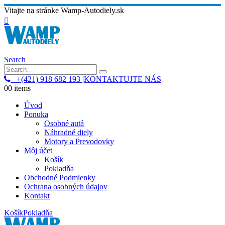
Vitajte na stránke Wamp-Autodiely.sk
Search
+(421) 918 682 193
|
KONTAKTUJTE NÁS
0
0 items
Úvod
Ponuka
Osobné autá
Náhradné diely
Motory a Prevodovky
Môj účet
Košík
Pokladňa
Obchodné Podmienky
Ochrana osobných údajov
Kontakt
Košík
Pokladňa