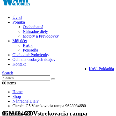
Úvod
Ponuka
Osobné autá
Náhradné diely
Motory a Prevodovky
Môj účet
Košík
Pokladňa
Obchodné Podmienky
Ochrana osobných údajov
Kontakt
Košík
Pokladňa
Search
0
0 items
Home
Shop
Náhradné Diely
Citroën C5 Vstrekovacia rampa 9628084680
Citroën C5 Vstrekovacia rampa 9628084680