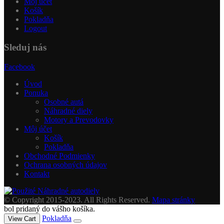
Môj účet
Košík
Pokladňa
Logout
Sleduj nás
Facebook
Úvod
Ponuka
Osobné autá
Náhradné diely
Motory a Prevodovky
Môj účet
Košík
Pokladňa
Obchodné Podmienky
Ochrana osobných údajov
Kontakt
© Copyright 2015-2023. All Rights Reserved.
Mapa stránky
bol pridaný do vášho košíka.
Pokladňa
View Cart