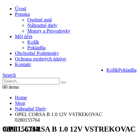
Úvod
Ponuka
Osobné autá
Náhradné diely
Motory a Prevodovky
Môj účet
Košík
Pokladňa
Obchodné Podmienky
Ochrana osobných údajov
Kontakt
Košík
Pokladňa
Search
0
0 items
Home
Shop
Náhradné Diely
OPEL CORSA B 1.0 12V VSTREKOVAC
0280155764
OPEL CORSA B 1.0 12V VSTREKOVAC 0280155764