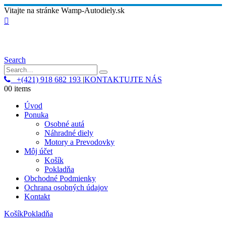
Vitajte na stránke Wamp-Autodiely.sk
Search
+(421) 918 682 193
|
KONTAKTUJTE NÁS
0
0 items
Úvod
Ponuka
Osobné autá
Náhradné diely
Motory a Prevodovky
Môj účet
Košík
Pokladňa
Obchodné Podmienky
Ochrana osobných údajov
Kontakt
Košík
Pokladňa