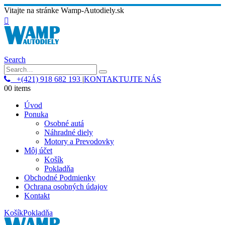
Vitajte na stránke Wamp-Autodiely.sk
Search
+(421) 918 682 193
|
KONTAKTUJTE NÁS
0
0 items
Úvod
Ponuka
Osobné autá
Náhradné diely
Motory a Prevodovky
Môj účet
Košík
Pokladňa
Obchodné Podmienky
Ochrana osobných údajov
Kontakt
Košík
Pokladňa