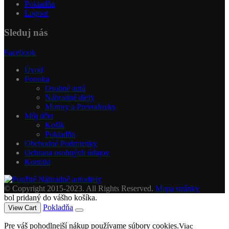
Pokladňa
Logout
Sleduj nás
Facebook
Úvod
Ponuka
Osobné autá
Náhradné diely
Motory a Prevodovky
Môj účet
Košík
Pokladňa
Obchodné Podmienky
Ochrana osobných údajov
Kontakt
© Copyright 2015-2023. All Rights Reserved.
Mapa stránky
bol pridaný do vášho košíka.
Pokladňa
View Cart
Pre váš pohodlnejší nákup používame súbory cookies.
Viac