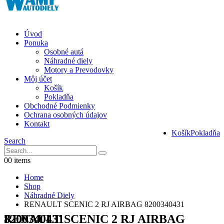
Úvod
Ponuka
Osobné autá
Náhradné diely
Motory a Prevodovky
Môj účet
Košík
Pokladňa
Obchodné Podmienky
Ochrana osobných údajov
Kontakt
Košík
Pokladňa
Search
0
0 items
Home
Shop
Náhradné Diely
RENAULT SCENIC 2 RJ AIRBAG 8200340431
RENAULT SCENIC 2 RJ AIRBAG 8200340431