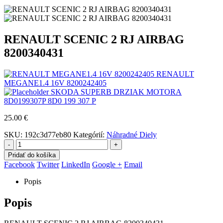
RENAULT SCENIC 2 RJ AIRBAG
8200340431
RENAULT
MEGANE1.4 16V 8200242405
SKODA SUPERB DRZIAK MOTORA
8D0199307P 8D0 199 307 P
25.00
€
SKU:
192c3d77eb80
Kategórií:
Náhradné Diely
-
+
Pridať do košíka
Facebook
Twitter
LinkedIn
Google +
Email
Popis
Popis