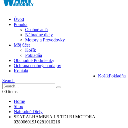
Úvod
Ponuka
Osobné autá
Náhradné diely
Motory a Prevodovky
Môj účet
Košík
Pokladňa
Obchodné Podmienky
Ochrana osobných údajov
Kontakt
Košík
Pokladňa
Search
0
0 items
Home
Shop
Náhradné Diely
SEAT ALHAMBRA 1.9 TDI RJ MOTORA
038906019J 0281010216