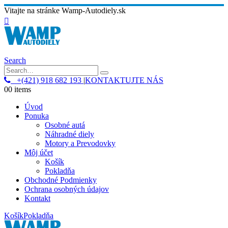
Vitajte na stránke Wamp-Autodiely.sk
Search
+(421) 918 682 193
|
KONTAKTUJTE NÁS
0
0 items
Úvod
Ponuka
Osobné autá
Náhradné diely
Motory a Prevodovky
Môj účet
Košík
Pokladňa
Obchodné Podmienky
Ochrana osobných údajov
Kontakt
Košík
Pokladňa