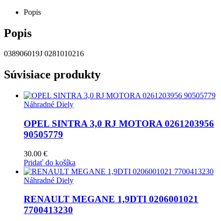
Popis
Popis
038906019J 0281010216
Súvisiace produkty
Náhradné Diely
OPEL SINTRA 3,0 RJ MOTORA 0261203956
90505779
30.00
€
Pridať do košíka
Náhradné Diely
RENAULT MEGANE 1,9DTI 0206001021
7700413230