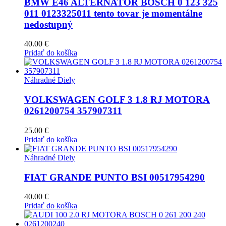
BMW E46 ALTERNATOR BOSCH 0 123 325
011 0123325011 tento tovar je momentálne
nedostupný
40.00
€
Pridať do košíka
Náhradné Diely
VOLKSWAGEN GOLF 3 1.8 RJ MOTORA
0261200754 357907311
25.00
€
Pridať do košíka
Náhradné Diely
FIAT GRANDE PUNTO BSI 00517954290
40.00
€
Pridať do košíka