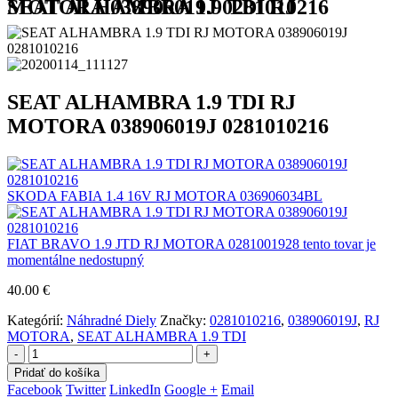
SEAT ALHAMBRA 1.9 TDI RJ MOTORA 038906019J 0281010216
SEAT ALHAMBRA 1.9 TDI RJ
MOTORA 038906019J 0281010216
SKODA FABIA 1.4 16V RJ MOTORA 036906034BL
FIAT BRAVO 1.9 JTD RJ MOTORA 0281001928 tento tovar je
momentálne nedostupný
40.00
€
Kategórií:
Náhradné Diely
Značky:
0281010216
,
038906019J
,
RJ
MOTORA
,
SEAT ALHAMBRA 1.9 TDI
-
+
Pridať do košíka
Facebook
Twitter
LinkedIn
Google +
Email