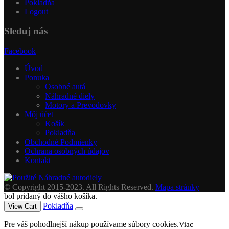
Pokladňa
Logout
Sleduj nás
Facebook
Úvod
Ponuka
Osobné autá
Náhradné diely
Motory a Prevodovky
Môj účet
Košík
Pokladňa
Obchodné Podmienky
Ochrana osobných údajov
Kontakt
© Copyright 2015-2023. All Rights Reserved.
Mapa stránky
bol pridaný do vášho košíka.
Pokladňa
View Cart
Pre váš pohodlnejší nákup používame súbory cookies.
Viac