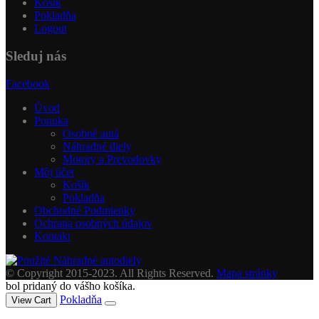
Košík
Pokladňa
Logout
Sleduj nás
Facebook
Úvod
Ponuka
Osobné autá
Náhradné diely
Motory a Prevodovky
Môj účet
Košík
Pokladňa
Obchodné Podmienky
Ochrana osobných údajov
Kontakt
© Copyright 2015-2023. All Rights Reserved.
Mapa stránky
bol pridaný do vášho košíka.
Pokladňa
View Cart