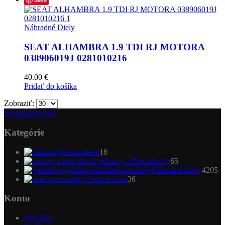
Náhradné Diely
SEAT ALHAMBRA 1.9 TDI RJ MOTORA
038906019J 0281010216
40.00
€
Pridať do košíka
Zobraziť:
Kontaktujte nás!
Kategórie
16
Nezaradené
16
produktov
65
Motory a Prevodovky
65
produktov
4
Náhradné Diely
4205
36
pr
Osobné Autá
36
produktov
Konto
Môj účet