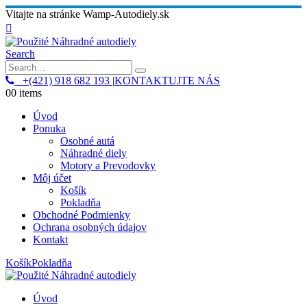
Vitajte na stránke Wamp-Autodiely.sk
Search
+(421) 918 682 193
|
KONTAKTUJTE NÁS
0
0 items
Úvod
Ponuka
Osobné autá
Náhradné diely
Motory a Prevodovky
Môj účet
Košík
Pokladňa
Obchodné Podmienky
Ochrana osobných údajov
Kontakt
Košík
Pokladňa
Úvod