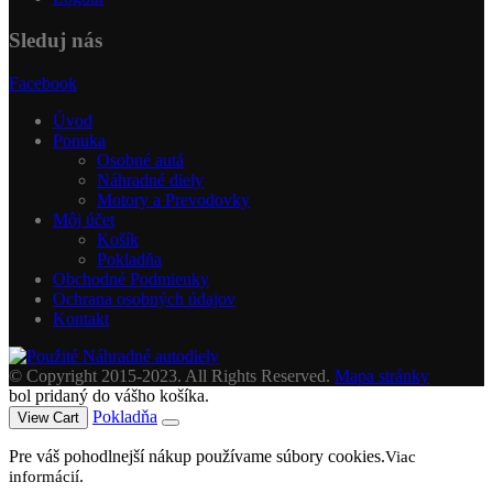
Sleduj nás
Facebook
Úvod
Ponuka
Osobné autá
Náhradné diely
Motory a Prevodovky
Môj účet
Košík
Pokladňa
Obchodné Podmienky
Ochrana osobných údajov
Kontakt
© Copyright 2015-2023. All Rights Reserved.
Mapa stránky
bol pridaný do vášho košíka.
Pokladňa
View Cart
Pre váš pohodlnejší nákup používame súbory cookies.
Viac
.
informácií