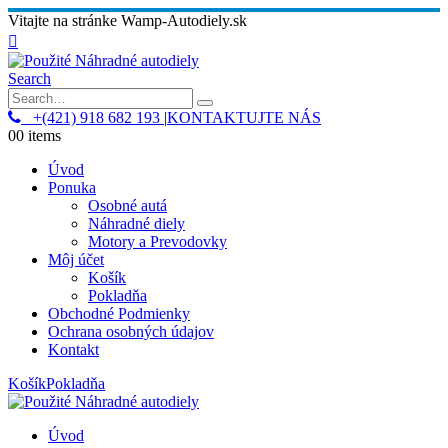
Vitajte na stránke Wamp-Autodiely.sk
Search
+(421) 918 682 193
|
KONTAKTUJTE NÁS
0
0 items
Úvod
Ponuka
Osobné autá
Náhradné diely
Motory a Prevodovky
Môj účet
Košík
Pokladňa
Obchodné Podmienky
Ochrana osobných údajov
Kontakt
Košík
Pokladňa
Úvod