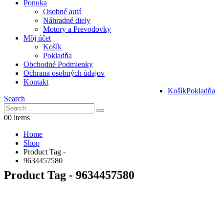
Ponuka
Osobné autá
Náhradné diely
Motory a Prevodovky
Môj účet
Košík
Pokladňa
Obchodné Podmienky
Ochrana osobných údajov
Kontakt
Košík
Pokladňa
Search
0
0 items
Home
Shop
Product Tag -
9634457580
Product Tag - 9634457580