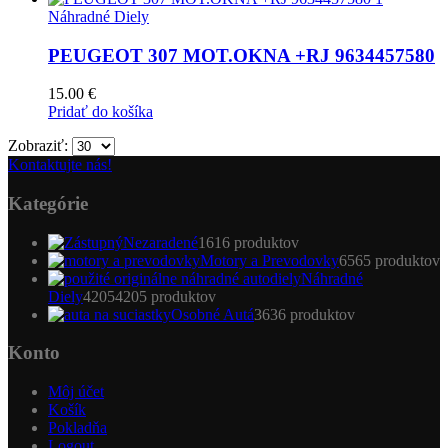
Náhradné Diely
PEUGEOT 307 MOT.OKNA +RJ 9634457580
15.00
€
Pridať do košíka
Zobraziť:
Kontaktujte nás!
Kategórie
Nezaradené
16
16 produktov
Motory a Prevodovky
65
65 produktov
Náhradné
Diely
4205
4205 produktov
Osobné Autá
36
36 produktov
Konto
Môj účet
Košík
Pokladňa
Logout